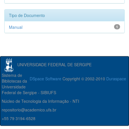
Tipo de Documento
Manual
1
UNIVERSIDADE FEDERAL DE SERGIPE
Sistema de
DSpace Software
Copyright © 2002-2010
Duraspace
Bibliotecas da
Universidade
Federal de Sergipe - SIBIUFS
Núcleo de Tecnologia da Informação - NTI
repositorio@academico.ufs.br
+55 79 3194-6528