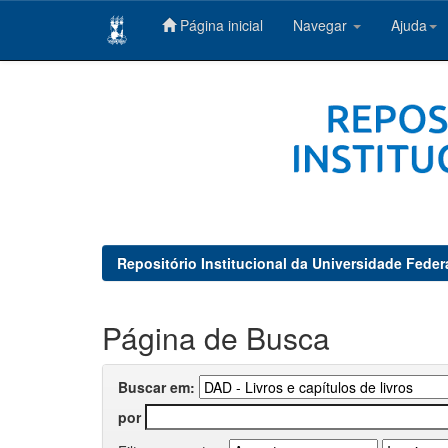
Página inicial
Navegar
Ajuda
Skip
navigation
Repositório Institucional da Universidade Feder
Página de Busca
Buscar em:
por