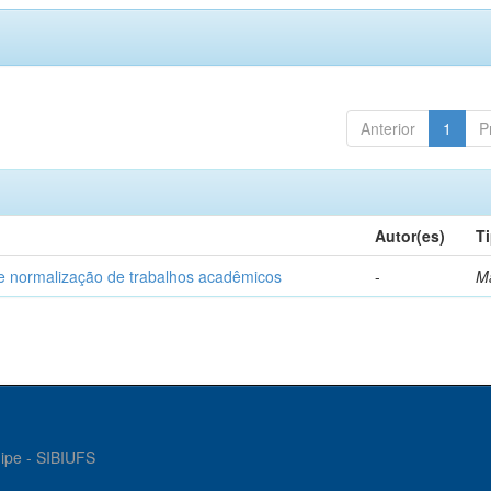
Anterior
1
P
Autor(es)
T
e normalização de trabalhos acadêmicos
-
M
gipe - SIBIUFS