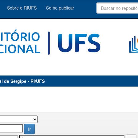
Sobre o RIUFS
Como publicar
al de Sergipe - RI/UFS