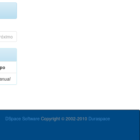
róximo
ipo
anual
DSpace Software
Copyright © 2002-2010
Duraspace