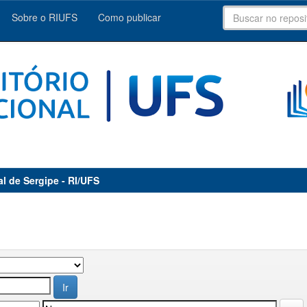
Sobre o RIUFS
Como publicar
al de Sergipe - RI/UFS