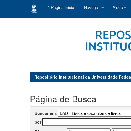
Página inicial
Navegar
Ajuda
Skip
navigation
Repositório Institucional da Universidade Feder
Página de Busca
Buscar em:
por