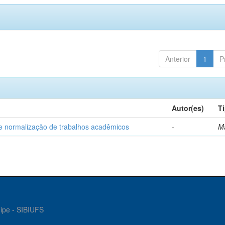
Anterior
1
P
Autor(es)
T
e normalização de trabalhos acadêmicos
-
M
gipe - SIBIUFS