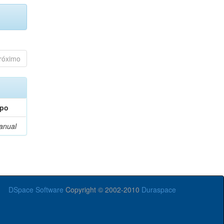
róximo
ipo
anual
DSpace Software
Copyright © 2002-2010
Duraspace