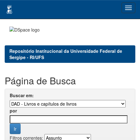
Skip
navigation
Repositório Institucional da Universidade Federal de
Sergipe - RI/UFS
Página de Busca
Buscar em:
por
Filtros correntes: