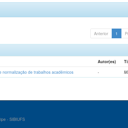
Anterior
1
P
Autor(es)
T
e normalização de trabalhos acadêmicos
-
M
gipe - SIBIUFS