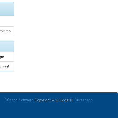
róximo
ipo
anual
DSpace Software
Copyright © 2002-2010
Duraspace