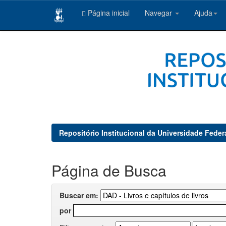
Página inicial
Navegar
Ajuda
Skip
navigation
Repositório Institucional da Universidade Feder
Página de Busca
Buscar em:
por