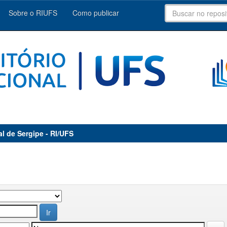
Sobre o RIUFS
Como publicar
al de Sergipe - RI/UFS