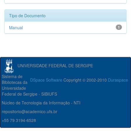
Tipo de Documento
Manual
1
UNIVERSIDADE FEDERAL DE SERGIPE
Sistema de
DSpace Software
Copyright © 2002-2010
Duraspace
Bibliotecas da
Universidade
Federal de Sergipe - SIBIUFS
Núcleo de Tecnologia da Informação - NTI
repositorio@academico.ufs.br
+55 79 3194-6528