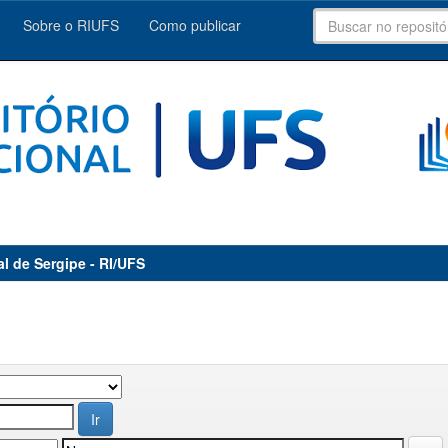
Sobre o RIUFS
Como publicar
al de Sergipe - RI/UFS