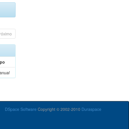
róximo
ipo
anual
DSpace Software
Copyright © 2002-2010
Duraspace