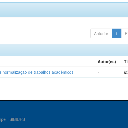
Anterior
1
P
Autor(es)
T
e normalização de trabalhos acadêmicos
-
M
gipe - SIBIUFS