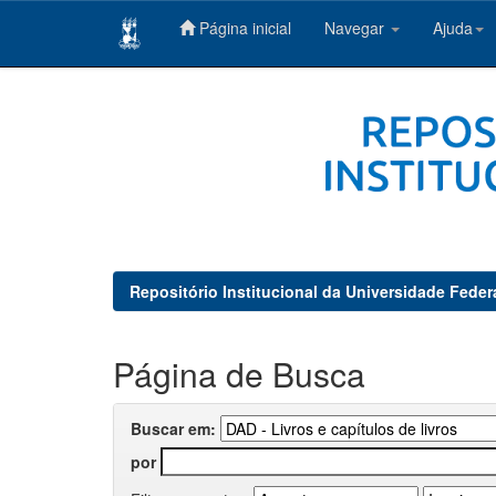
Página inicial
Navegar
Ajuda
Skip
navigation
Repositório Institucional da Universidade Feder
Página de Busca
Buscar em:
por