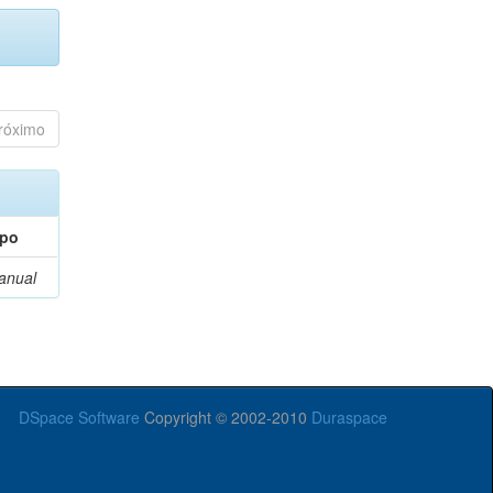
róximo
ipo
anual
DSpace Software
Copyright © 2002-2010
Duraspace