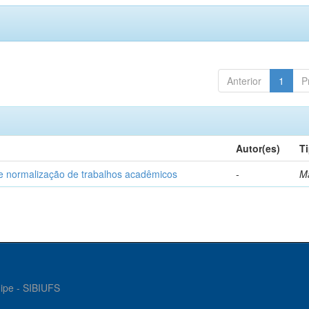
Anterior
1
P
Autor(es)
T
e normalização de trabalhos acadêmicos
-
M
gipe - SIBIUFS