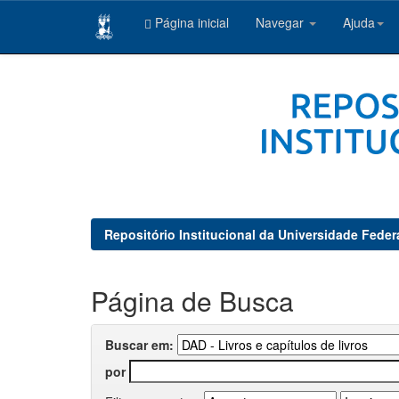
Página inicial
Navegar
Ajuda
Skip
navigation
Repositório Institucional da Universidade Feder
Página de Busca
Buscar em:
por