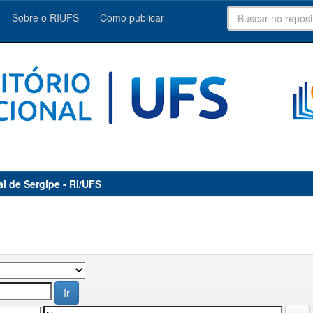
Sobre o RIUFS
Como publicar
al de Sergipe - RI/UFS