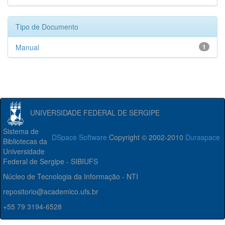
Tipo de Documento
Manual
1
UNIVERSIDADE FEDERAL DE SERGIPE
Sistema de
DSpace Software
Copyright © 2002-2010
Duraspace
Bibliotecas da
Universidade
Federal de Sergipe - SIBIUFS
Núcleo de Tecnologia da Informação - NTI
repositorio@academico.ufs.br
+55 79 3194-6528