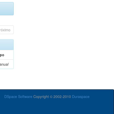
róximo
ipo
anual
DSpace Software
Copyright © 2002-2010
Duraspace