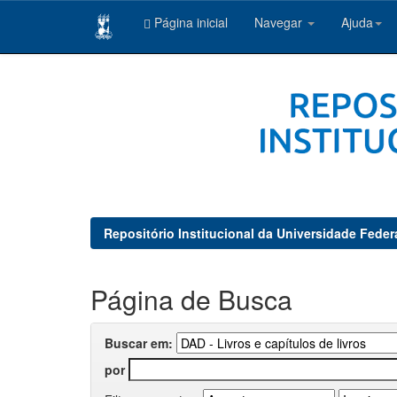
Página inicial
Navegar
Ajuda
Skip
navigation
Repositório Institucional da Universidade Feder
Página de Busca
Buscar em:
por