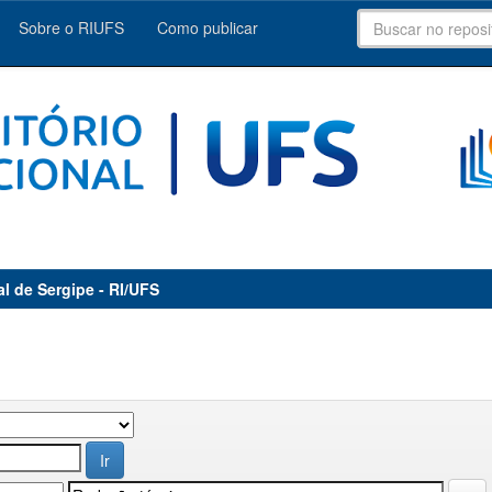
Sobre o RIUFS
Como publicar
al de Sergipe - RI/UFS