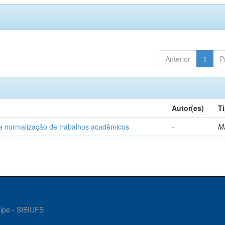
Anterior
1
P
Autor(es)
T
e normalização de trabalhos acadêmicos
-
M
gipe - SIBIUFS