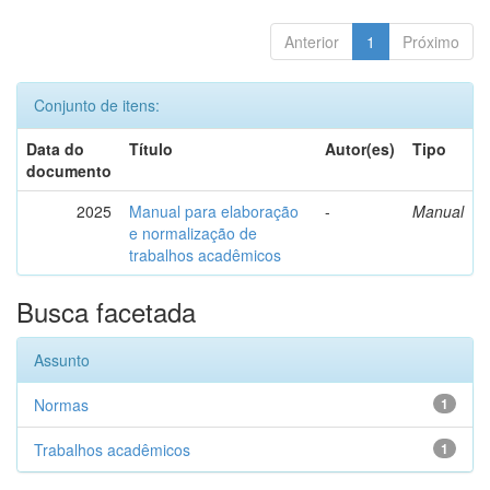
Anterior
1
Próximo
Conjunto de itens:
Data do
Título
Autor(es)
Tipo
documento
2025
Manual para elaboração
-
Manual
e normalização de
trabalhos acadêmicos
Busca facetada
Assunto
Normas
1
Trabalhos acadêmicos
1