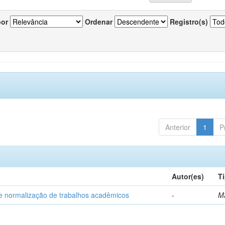
por
Ordenar
Registro(s)
Anterior
1
P
Autor(es)
T
e normalização de trabalhos acadêmicos
-
M