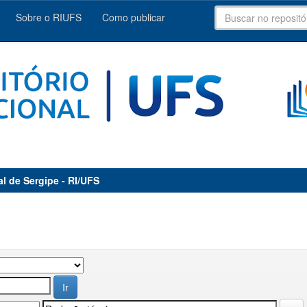
Sobre o RIUFS
Como publicar
al de Sergipe - RI/UFS