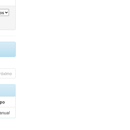
róximo
ipo
anual