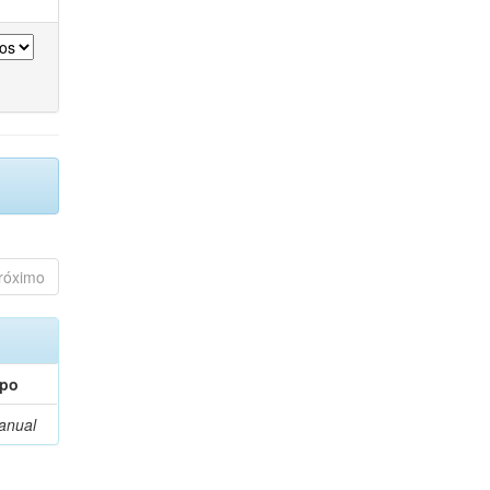
róximo
ipo
anual