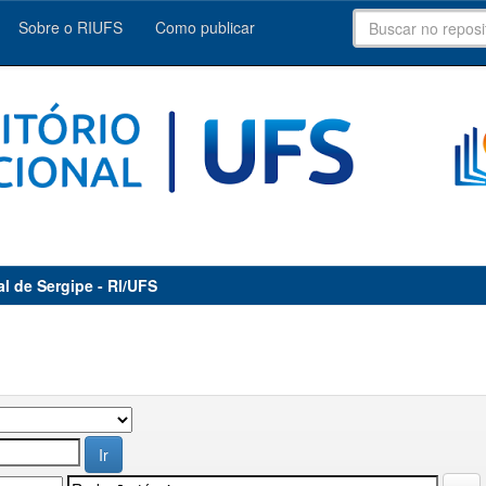
Sobre o RIUFS
Como publicar
al de Sergipe - RI/UFS