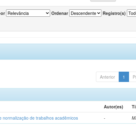
por
Ordenar
Registro(s)
Anterior
1
P
Autor(es)
T
e normalização de trabalhos acadêmicos
-
M