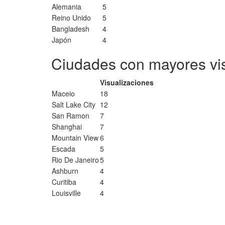
Alemania
5
Reino Unido
5
Bangladesh
4
Japón
4
Ciudades con mayores vi
Visualizaciones
Maceio
18
Salt Lake City
12
San Ramon
7
Shanghai
7
Mountain View
6
Escada
5
Rio De Janeiro
5
Ashburn
4
Curitiba
4
Louisville
4