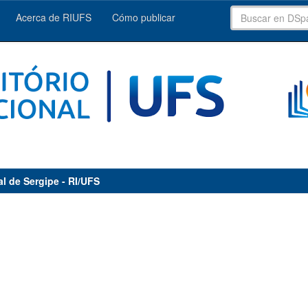
Acerca de RIUFS
Cómo publicar
al de Sergipe - RI/UFS