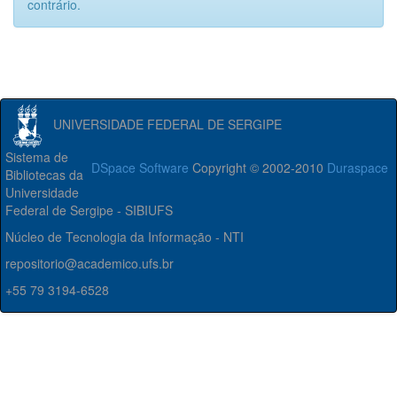
contrário.
UNIVERSIDADE FEDERAL DE SERGIPE
Sistema de
DSpace Software
Copyright © 2002-2010
Duraspace
Bibliotecas da
Universidade
Federal de Sergipe - SIBIUFS
Núcleo de Tecnologia da Informação - NTI
repositorio@academico.ufs.br
+55 79 3194-6528