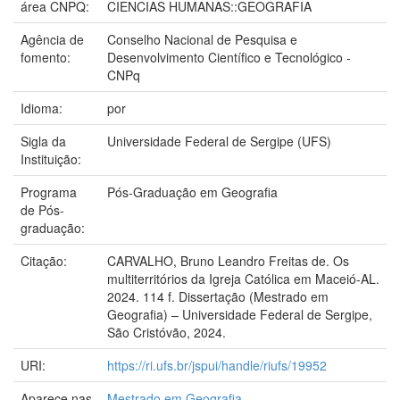
área CNPQ:
CIENCIAS HUMANAS::GEOGRAFIA
Agência de
Conselho Nacional de Pesquisa e
fomento:
Desenvolvimento Científico e Tecnológico -
CNPq
Idioma:
por
Sigla da
Universidade Federal de Sergipe (UFS)
Instituição:
Programa
Pós-Graduação em Geografia
de Pós-
graduação:
Citação:
CARVALHO, Bruno Leandro Freitas de. Os
multiterritórios da Igreja Católica em Maceió-AL.
2024. 114 f. Dissertação (Mestrado em
Geografia) – Universidade Federal de Sergipe,
São Cristóvão, 2024.
URI:
https://ri.ufs.br/jspui/handle/riufs/19952
Aparece nas
Mestrado em Geografia