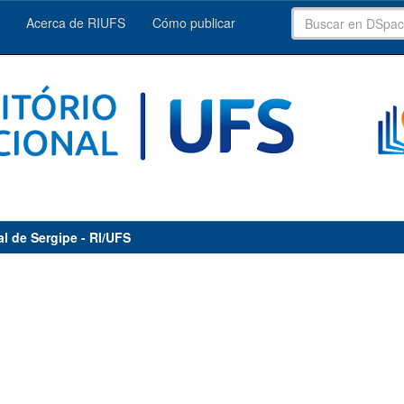
Acerca de RIUFS
Cómo publicar
al de Sergipe - RI/UFS