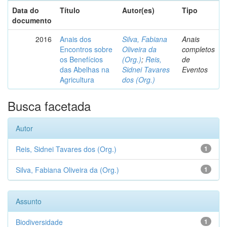
Data do
Título
Autor(es)
Tipo
documento
2016
Anais dos
Silva, Fabiana
Anais
Encontros sobre
Oliveira da
completos
os Benefícios
(Org.)
;
Reis,
de
das Abelhas na
Sidnei Tavares
Eventos
Agricultura
dos (Org.)
Busca facetada
Autor
Reis, Sidnei Tavares dos (Org.)
1
Silva, Fabiana Oliveira da (Org.)
1
Assunto
Biodiversidade
1