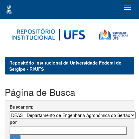
Skip
navigation
Repositório Institucional da Universidade Federal de
Sergipe - RI/UFS
Página de Busca
Buscar em:
por