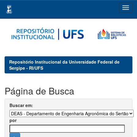
Skip
navigation
Repositório Institucional da Universidade Federal de
Sergipe - RI/UFS
Página de Busca
Buscar em:
por