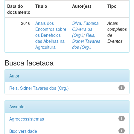
Data do
Título
Autor(es)
Tipo
documento
2016
Anais dos
Silva, Fabiana
Anais
Encontros sobre
Oliveira da
completos
os Benefícios
(Org.)
;
Reis,
de
das Abelhas na
Sidnei Tavares
Eventos
Agricultura
dos (Org.)
Busca facetada
Autor
Reis, Sidnei Tavares dos (Org.)
1
Assunto
Agroecossistemas
1
Biodiversidade
1