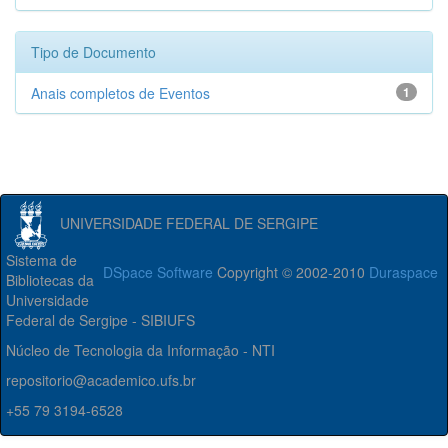
Tipo de Documento
Anais completos de Eventos
1
UNIVERSIDADE FEDERAL DE SERGIPE
Sistema de
DSpace Software
Copyright © 2002-2010
Duraspace
Bibliotecas da
Universidade
Federal de Sergipe - SIBIUFS
Núcleo de Tecnologia da Informação - NTI
repositorio@academico.ufs.br
+55 79 3194-6528