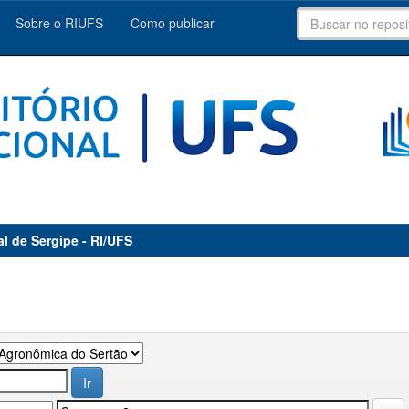
Sobre o RIUFS
Como publicar
al de Sergipe - RI/UFS