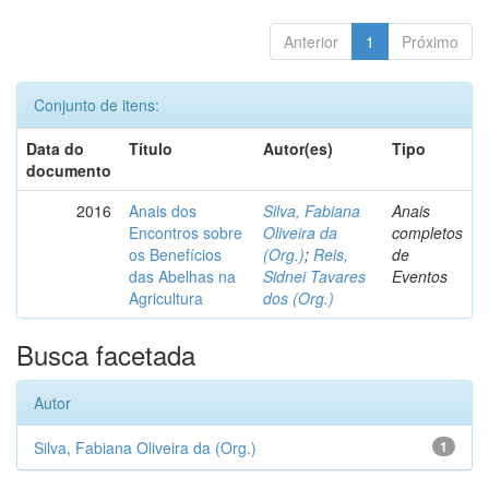
Anterior
1
Próximo
Conjunto de itens:
Data do
Título
Autor(es)
Tipo
documento
2016
Anais dos
Silva, Fabiana
Anais
Encontros sobre
Oliveira da
completos
os Benefícios
(Org.)
;
Reis,
de
das Abelhas na
Sidnei Tavares
Eventos
Agricultura
dos (Org.)
Busca facetada
Autor
Silva, Fabiana Oliveira da (Org.)
1