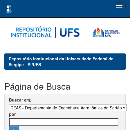
Skip
navigation
Repositório Institucional da Universidade Federal de
Sergipe - RI/UFS
Página de Busca
Buscar em:
por