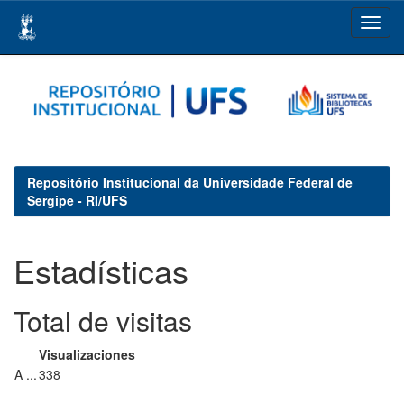
Skip
navigation
Repositório Institucional da Universidade Federal de
Sergipe - RI/UFS
Estadísticas
Total de visitas
Visualizaciones
A ...
338