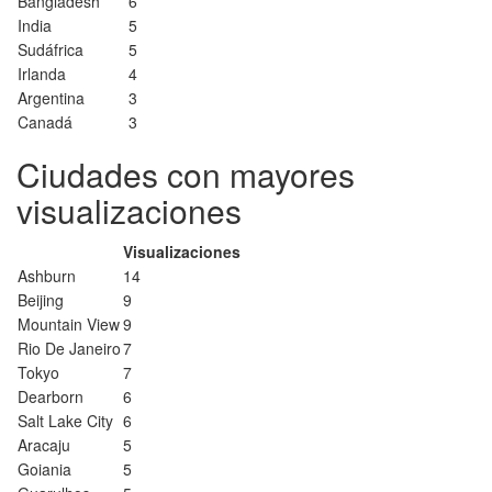
Bangladesh
6
India
5
Sudáfrica
5
Irlanda
4
Argentina
3
Canadá
3
Ciudades con mayores
visualizaciones
Visualizaciones
Ashburn
14
Beijing
9
Mountain View
9
Rio De Janeiro
7
Tokyo
7
Dearborn
6
Salt Lake City
6
Aracaju
5
Goiania
5