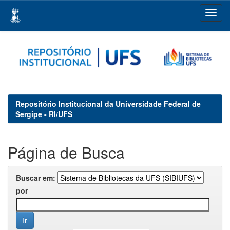
Skip
navigation
Repositório Institucional da Universidade Federal de
Sergipe - RI/UFS
Página de Busca
Buscar em:
por