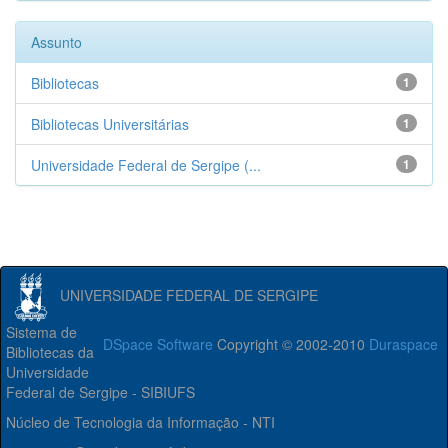
Assunto
Bibliotecas
1
Bibliotecas Universitárias
1
Universidade Federal de Sergipe (...
1
UNIVERSIDADE FEDERAL DE SERGIPE
Sistema de
DSpace Software
Copyright © 2002-2010
Duraspace
Bibliotecas da
Universidade
Federal de Sergipe - SIBIUFS
Núcleo de Tecnologia da Informação - NTI