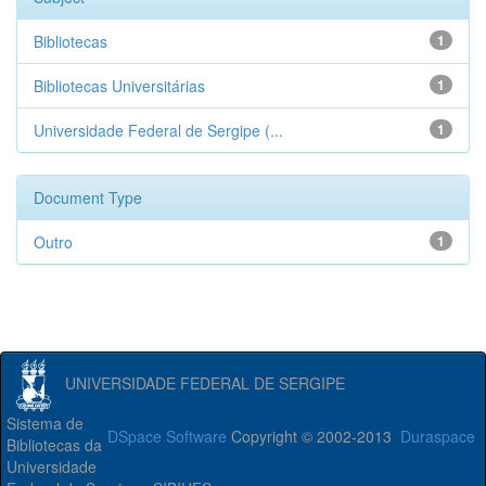
Bibliotecas
1
Bibliotecas Universitárias
1
Universidade Federal de Sergipe (...
1
Document Type
Outro
1
UNIVERSIDADE FEDERAL DE SERGIPE
Sistema de
DSpace Software
Copyright © 2002-2013
Duraspace
Bibliotecas da
Universidade