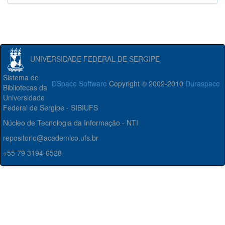
UNIVERSIDADE FEDERAL DE SERGIPE
Sistema de
DSpace Software
Copyright © 2002-2010
Duraspace
Bibliotecas da
Universidade
Federal de Sergipe - SIBIUFS
Núcleo de Tecnologia da Informação - NTI
repositorio@academico.ufs.br
+55 79 3194-6528