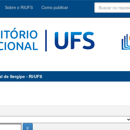
Sobre o RIUFS
Como publicar
al de Sergipe - RI/UFS