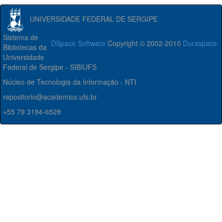
UNIVERSIDADE FEDERAL DE SERGIPE
Sistema de
DSpace Software
Copyright © 2002-2010
Duraspace
Bibliotecas da
Universidade
Federal de Sergipe - SIBIUFS
Núcleo de Tecnologia da Informação - NTI
repositorio@academico.ufs.br
+55 79 3194-6528