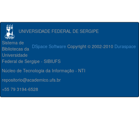
UNIVERSIDADE FEDERAL DE SERGIPE
Sistema de
DSpace Software
Copyright © 2002-2010
Duraspace
Bibliotecas da
Universidade
Federal de Sergipe - SIBIUFS
Núcleo de Tecnologia da Informação - NTI
repositorio@academico.ufs.br
+55 79 3194-6528