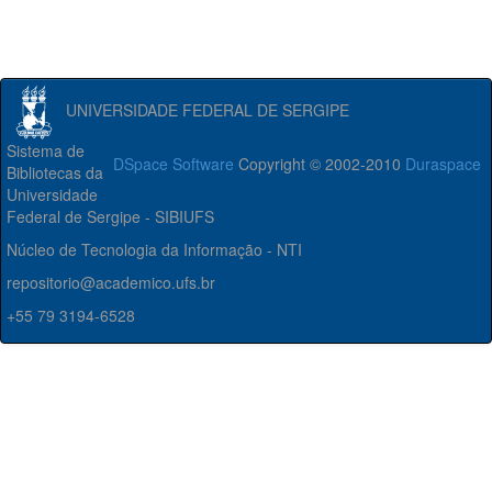
UNIVERSIDADE FEDERAL DE SERGIPE
Sistema de
DSpace Software
Copyright © 2002-2010
Duraspace
Bibliotecas da
Universidade
Federal de Sergipe - SIBIUFS
Núcleo de Tecnologia da Informação - NTI
repositorio@academico.ufs.br
+55 79 3194-6528