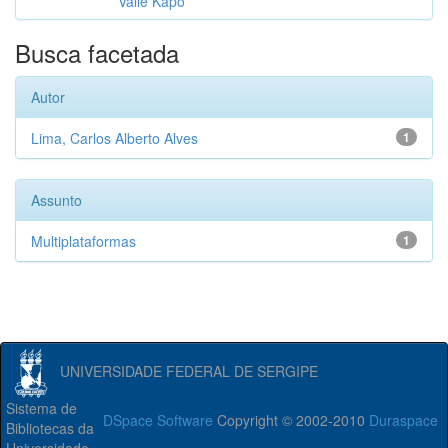
Valle Kapo
Busca facetada
Autor
Lima, Carlos Alberto Alves
1
Assunto
Multiplataformas
1
UNIVERSIDADE FEDERAL DE SERGIPE
Sistema de
DSpace Software
Copyright © 2002-2010
Duraspace
Bibliotecas da