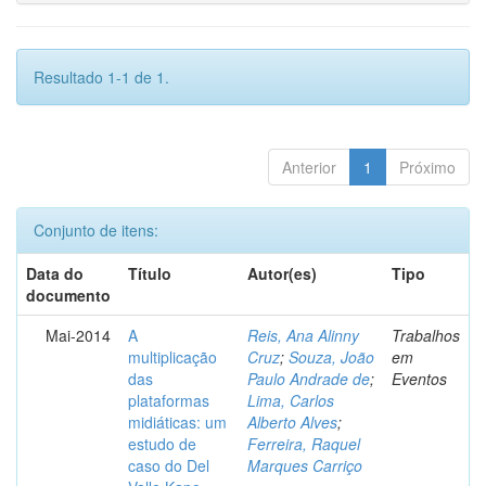
Resultado 1-1 de 1.
Anterior
1
Próximo
Conjunto de itens:
Data do
Título
Autor(es)
Tipo
documento
Mai-2014
A
Reis, Ana Alinny
Trabalhos
multiplicação
Cruz
;
Souza, João
em
das
Paulo Andrade de
;
Eventos
plataformas
Lima, Carlos
midiáticas: um
Alberto Alves
;
estudo de
Ferreira, Raquel
caso do Del
Marques Carriço