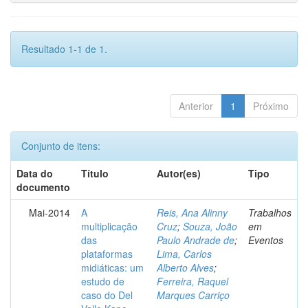
Resultado 1-1 de 1.
Anterior
1
Próximo
Conjunto de itens:
Data do
Título
Autor(es)
Tipo
documento
Mai-2014
A
Reis, Ana Alinny
Trabalhos
multiplicação
Cruz
;
Souza, João
em
das
Paulo Andrade de
;
Eventos
plataformas
Lima, Carlos
midiáticas: um
Alberto Alves
;
estudo de
Ferreira, Raquel
caso do Del
Marques Carriço