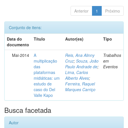
Anterior
1
Próximo
Conjunto de itens:
Data do
Título
Autor(es)
Tipo
documento
Mai-2014
A
Reis, Ana Alinny
Trabalhos
multiplicação
Cruz
;
Souza, João
em
das
Paulo Andrade de
;
Eventos
plataformas
Lima, Carlos
midiáticas: um
Alberto Alves
;
estudo de
Ferreira, Raquel
caso do Del
Marques Carriço
Valle Kapo
Busca facetada
Autor