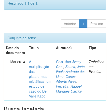
Resultado 1-1 de 1.
Anterior
1
Próximo
Conjunto de itens:
Data do
Título
Autor(es)
Tipo
documento
Mai-2014
A
Reis, Ana Alinny
Trabalhos
multiplicação
Cruz
;
Souza, João
em
das
Paulo Andrade de
;
Eventos
plataformas
Lima, Carlos
midiáticas: um
Alberto Alves
;
estudo de
Ferreira, Raquel
caso do Del
Marques Carriço
Valle Kapo
Busca facetada