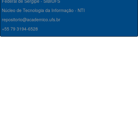
Federal de Sergipe - SIBIUFS
Núcleo de Tecnologia da Informação - NTI
repositorio@academico.ufs.br
+55 79 3194-6528