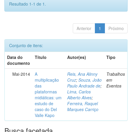
Resultado 1-1 de 1.
Anterior
1
Próximo
Conjunto de itens:
Data do
Título
Autor(es)
Tipo
documento
Mai-2014
A
Reis, Ana Alinny
Trabalhos
multiplicação
Cruz
;
Souza, João
em
das
Paulo Andrade de
;
Eventos
plataformas
Lima, Carlos
midiáticas: um
Alberto Alves
;
estudo de
Ferreira, Raquel
caso do Del
Marques Carriço
Valle Kapo
Busca facetada