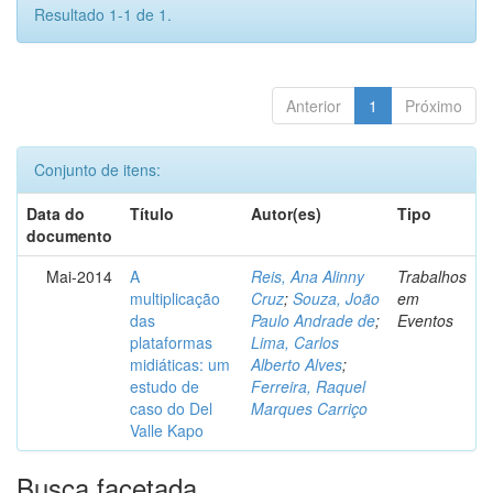
Resultado 1-1 de 1.
Anterior
1
Próximo
Conjunto de itens:
Data do
Título
Autor(es)
Tipo
documento
Mai-2014
A
Reis, Ana Alinny
Trabalhos
multiplicação
Cruz
;
Souza, João
em
das
Paulo Andrade de
;
Eventos
plataformas
Lima, Carlos
midiáticas: um
Alberto Alves
;
estudo de
Ferreira, Raquel
caso do Del
Marques Carriço
Valle Kapo
Busca facetada