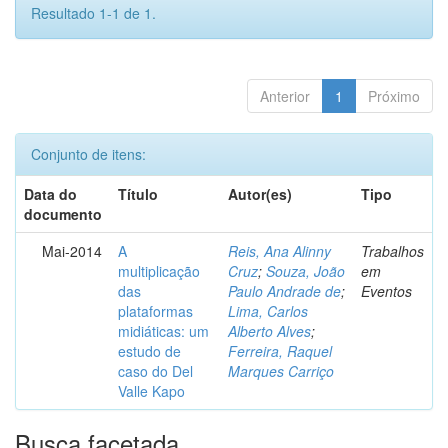
Resultado 1-1 de 1.
Anterior
1
Próximo
Conjunto de itens:
Data do
Título
Autor(es)
Tipo
documento
Mai-2014
A
Reis, Ana Alinny
Trabalhos
multiplicação
Cruz
;
Souza, João
em
das
Paulo Andrade de
;
Eventos
plataformas
Lima, Carlos
midiáticas: um
Alberto Alves
;
estudo de
Ferreira, Raquel
caso do Del
Marques Carriço
Valle Kapo
Busca facetada