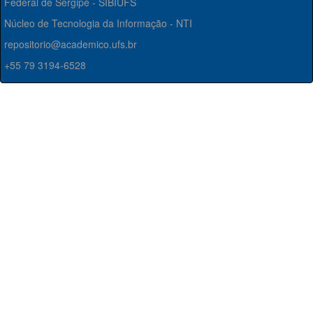
Federal de Sergipe - SIBIUFS
Núcleo de Tecnologia da Informação - NTI
repositorio@academico.ufs.br
+55 79 3194-6528