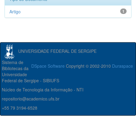
Artigo
1
UNIVERSIDADE FEDERAL DE SERGIPE
Sistema de
DSpace Software
Copyright © 2002-2010
Duraspace
Bibliotecas da
Universidade
Federal de Sergipe - SIBIUFS
Núcleo de Tecnologia da Informação - NTI
repositorio@academico.ufs.br
+55 79 3194-6528