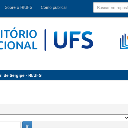
Sobre o RIUFS
Como publicar
al de Sergipe - RI/UFS