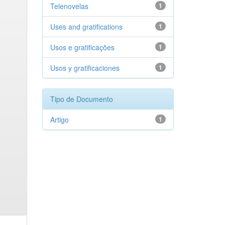
Telenovelas
1
Uses and gratifications
1
Usos e gratificações
1
Usos y gratificaciones
1
Tipo de Documento
Artigo
1