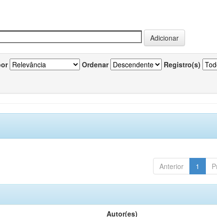
por
Ordenar
Registro(s)
Anterior
1
P
Autor(es)