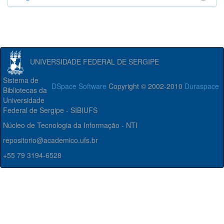
UNIVERSIDADE FEDERAL DE SERGIPE
Sistema de
DSpace Software
Copyright © 2002-2010
Duraspace
Bibliotecas da
Universidade
Federal de Sergipe - SIBIUFS
Núcleo de Tecnologia da Informação - NTI
repositorio@academico.ufs.br
+55 79 3194-6528