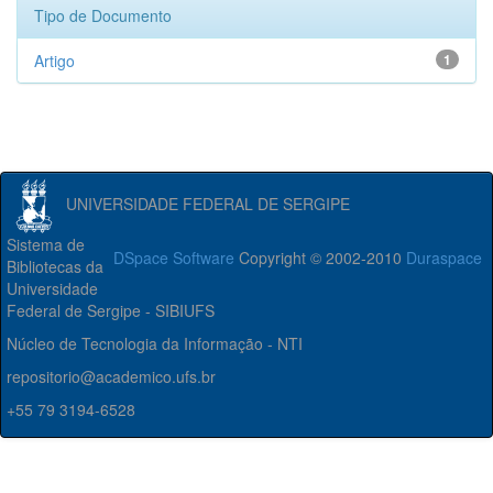
Tipo de Documento
Artigo
1
UNIVERSIDADE FEDERAL DE SERGIPE
Sistema de
DSpace Software
Copyright © 2002-2010
Duraspace
Bibliotecas da
Universidade
Federal de Sergipe - SIBIUFS
Núcleo de Tecnologia da Informação - NTI
repositorio@academico.ufs.br
+55 79 3194-6528