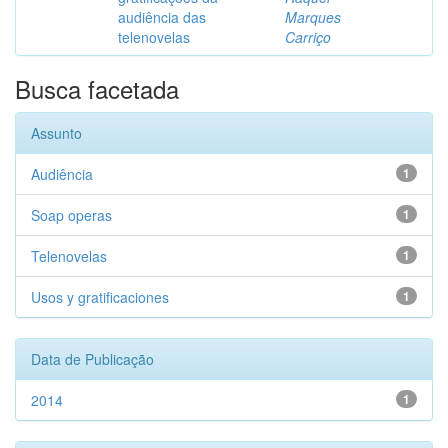
audiência das
Marques
telenovelas
Carriço
Busca facetada
Assunto
Audiência
1
Soap operas
1
Telenovelas
1
Usos y gratificaciones
1
Data de Publicação
2014
1