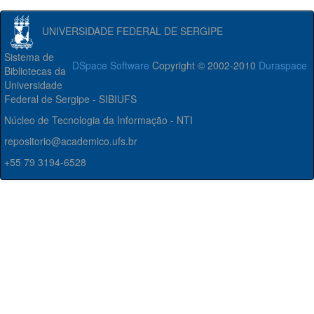
UNIVERSIDADE FEDERAL DE SERGIPE
Sistema de
DSpace Software
Copyright © 2002-2010
Duraspace
Bibliotecas da
Universidade
Federal de Sergipe - SIBIUFS
Núcleo de Tecnologia da Informação - NTI
repositorio@academico.ufs.br
+55 79 3194-6528