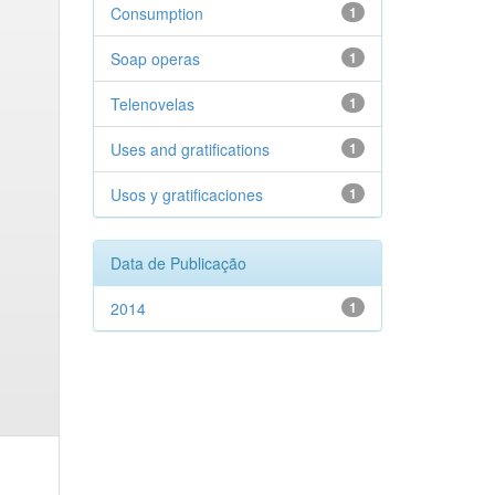
Consumption
1
Soap operas
1
Telenovelas
1
Uses and gratifications
1
Usos y gratificaciones
1
Data de Publicação
2014
1