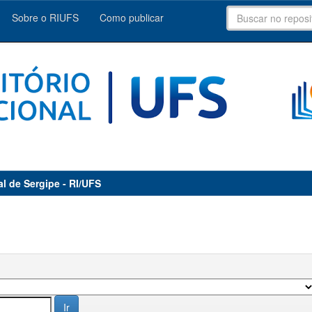
Sobre o RIUFS
Como publicar
al de Sergipe - RI/UFS