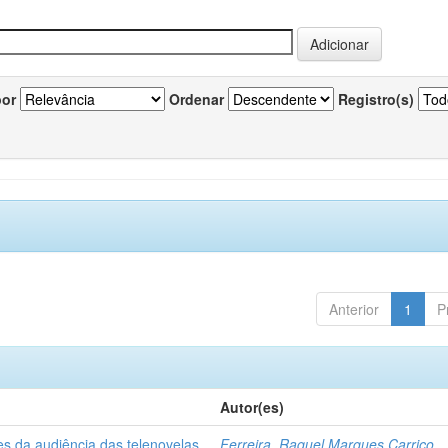
por
Ordenar
Registro(s)
Anterior
1
P
Autor(es)
es da audiência das telenovelas
Ferreira, Raquel Marques Carriço