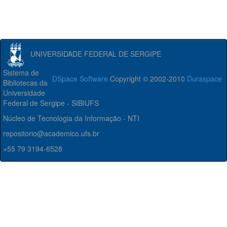
UNIVERSIDADE FEDERAL DE SERGIPE
Sistema de
DSpace Software
Copyright © 2002-2010
Duraspace
Bibliotecas da
Universidade
Federal de Sergipe - SIBIUFS
Núcleo de Tecnologia da Informação - NTI
repositorio@academico.ufs.br
+55 79 3194-6528