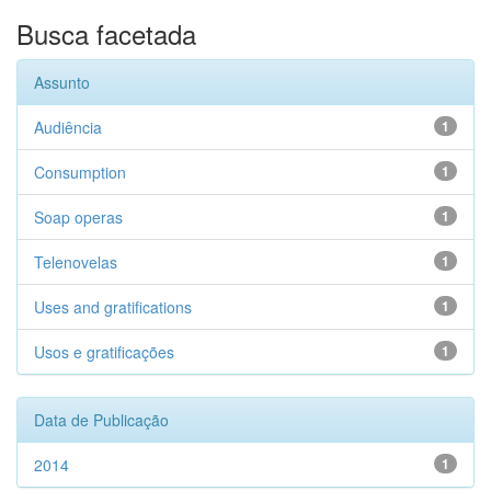
Busca facetada
Assunto
Audiência
1
Consumption
1
Soap operas
1
Telenovelas
1
Uses and gratifications
1
Usos e gratificações
1
Data de Publicação
2014
1