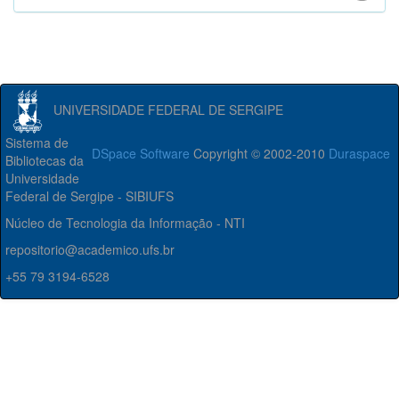
UNIVERSIDADE FEDERAL DE SERGIPE
Sistema de
DSpace Software
Copyright © 2002-2010
Duraspace
Bibliotecas da
Universidade
Federal de Sergipe - SIBIUFS
Núcleo de Tecnologia da Informação - NTI
repositorio@academico.ufs.br
+55 79 3194-6528