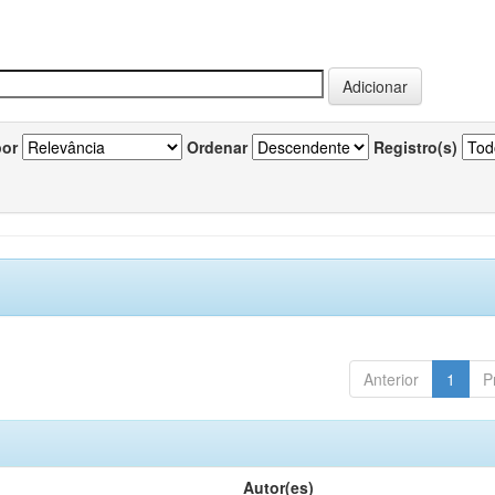
por
Ordenar
Registro(s)
Anterior
1
P
Autor(es)