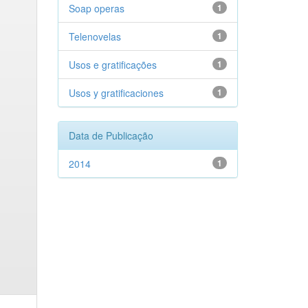
Soap operas
1
Telenovelas
1
Usos e gratificações
1
Usos y gratificaciones
1
Data de Publicação
2014
1