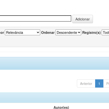
por
Ordenar
Registro(s)
Anterior
1
P
Autor(es)