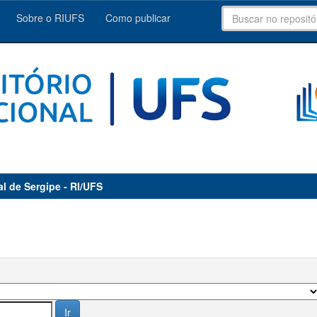
Sobre o RIUFS
Como publicar
al de Sergipe - RI/UFS