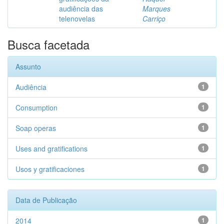
audiência das
Marques
telenovelas
Carriço
Busca facetada
Assunto
Audiência
1
Consumption
1
Soap operas
1
Uses and gratifications
1
Usos y gratificaciones
1
Data de Publicação
2014
1