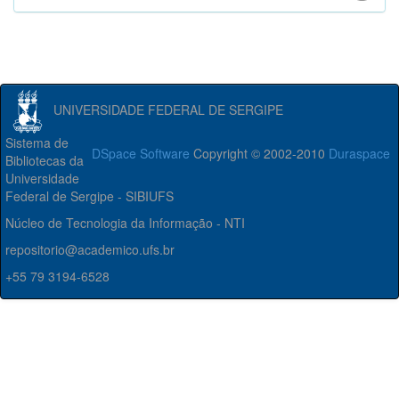
UNIVERSIDADE FEDERAL DE SERGIPE
Sistema de
DSpace Software
Copyright © 2002-2010
Duraspace
Bibliotecas da
Universidade
Federal de Sergipe - SIBIUFS
Núcleo de Tecnologia da Informação - NTI
repositorio@academico.ufs.br
+55 79 3194-6528