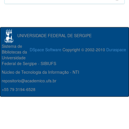
UNIVERSIDADE FEDERAL DE SERGIPE
Sistema de
DSpace Software
Copyright © 2002-2010
Duraspace
Bibliotecas da
Universidade
Federal de Sergipe - SIBIUFS
Núcleo de Tecnologia da Informação - NTI
repositorio@academico.ufs.br
+55 79 3194-6528