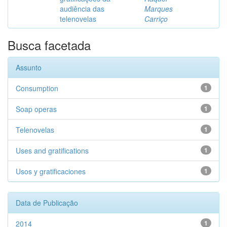
audiência das
Marques
telenovelas
Carriço
Busca facetada
Assunto
Consumption
1
Soap operas
1
Telenovelas
1
Uses and gratifications
1
Usos y gratificaciones
1
Data de Publicação
2014
1