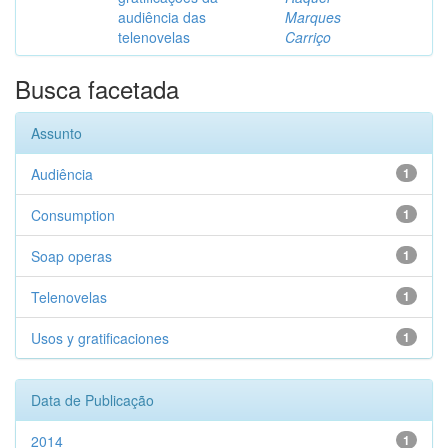
audiência das
Marques
telenovelas
Carriço
Busca facetada
Assunto
Audiência
1
Consumption
1
Soap operas
1
Telenovelas
1
Usos y gratificaciones
1
Data de Publicação
2014
1