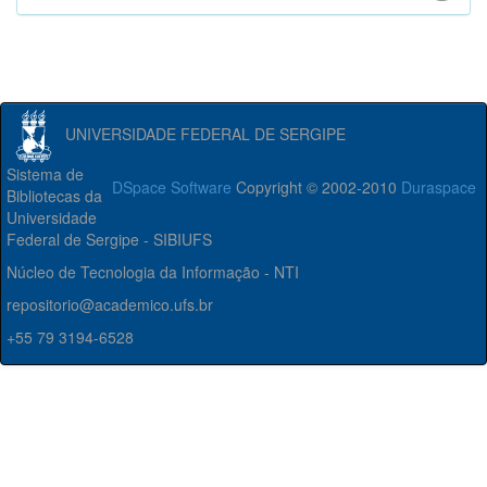
UNIVERSIDADE FEDERAL DE SERGIPE
Sistema de
DSpace Software
Copyright © 2002-2010
Duraspace
Bibliotecas da
Universidade
Federal de Sergipe - SIBIUFS
Núcleo de Tecnologia da Informação - NTI
repositorio@academico.ufs.br
+55 79 3194-6528