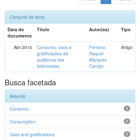
Conjunto de itens:
Data do
Título
Autor(es)
Tipo
documento
Abr-2014
Consumo, usos e
Ferreira,
Artigo
gratificações da
Raquel
audiência das
Marques
telenovelas
Carriço
Busca facetada
Assunto
Consumo
1
Consumption
1
Uses and gratifications
1