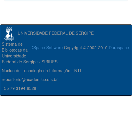
UNIVERSIDADE FEDERAL DE SERGIPE
Sistema de
DSpace Software
Copyright © 2002-2010
Duraspace
Bibliotecas da
Universidade
Federal de Sergipe - SIBIUFS
Núcleo de Tecnologia da Informação - NTI
repositorio@academico.ufs.br
+55 79 3194-6528