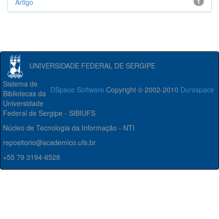
Artigo
1
UNIVERSIDADE FEDERAL DE SERGIPE
Sistema de
DSpace Software
Copyright © 2002-2010
Duraspace
Bibliotecas da
Universidade
Federal de Sergipe - SIBIUFS
Núcleo de Tecnologia da Informação - NTI
repositorio@academico.ufs.br
+55 79 3194-6528